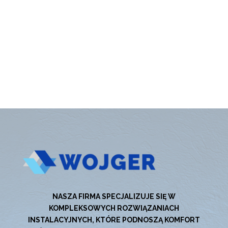
NASZA FIRMA SPECJALIZUJE SIĘ W
KOMPLEKSOWYCH ROZWIĄZANIACH
INSTALACYJNYCH, KTÓRE PODNOSZĄ KOMFORT