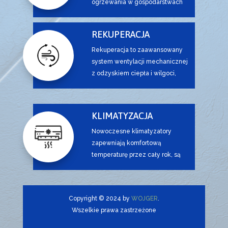
ogrzewania w gospodarstwach
domowych, oferuje nie tylko
ekologiczne i ekonomiczne
REKUPERACJA
korzyści, ale także poprawia
komfort użytkowania w domu.
Rekuperacja to zaawansowany
system wentylacji mechanicznej
z odzyskiem ciepła i wilgoci,
który nie tylko dostarcza
niezbędną ilość świeżego
powietrza, ale również
KLIMATYZACJA
skutecznie obniża zużycie
Nowoczesne klimatyzatory
energii niezbędnej do ogrzania
zapewniają komfortową
domu.
temperaturę przez cały rok, są
energoszczędne, poprawiają
jakość powietrza a dzięki funkcji
grzania mogą pełnić rolę
Copyright © 2024 by
WOJGER
.
dodatkowego źródła ciepła.
Wszelkie prawa zastrzeżone