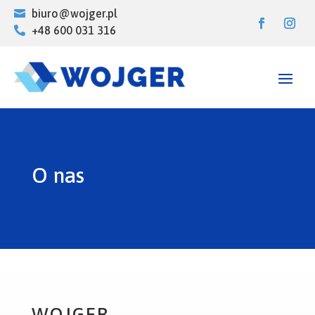
biuro@wojger.pl

+48 600 031 316

O nas
WOJGER