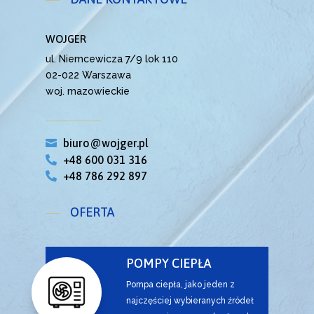
WOJGER
ul. Niemcewicza 7/9 lok 110
02-022 Warszawa
woj. mazowieckie
biuro@wojger.pl

+48 600 031 316

+48 786 292 897

OFERTA
POMPY CIEPŁA
Pompa ciepła, jako jeden z
najczęściej wybieranych źródeł